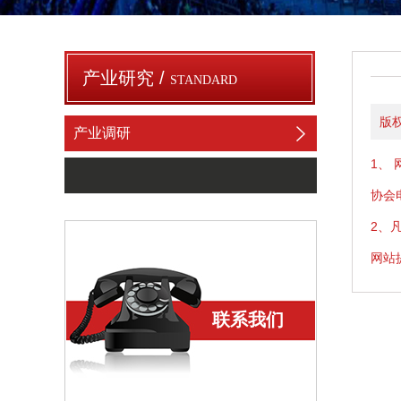
产业研究 /
STANDARD
版
产业调研
1、
协会
2、
网站
联系我们